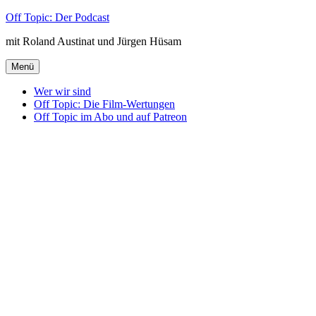
Zum
Off Topic: Der Podcast
Inhalt
mit Roland Austinat und Jürgen Hüsam
springen
Menü
Wer wir sind
Off Topic: Die Film-Wertungen
Off Topic im Abo und auf Patreon